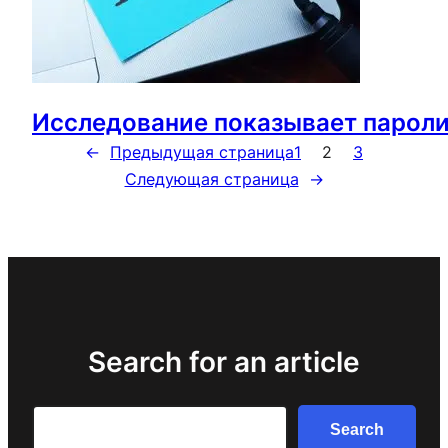
Исследование показывает пароли
←
Предыдущая страница
1
2
3
Следующая страница
→
Search for an article
Search
Search